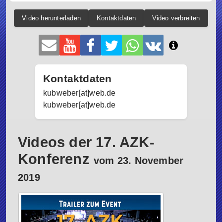
Video herunterladen
Kontaktdaten
Video verbreiten
Kontaktdaten
kubweber[at]web.de
kubweber[at]web.de
Videos der 17. AZK-
Konferenz
vom 23. November
2019