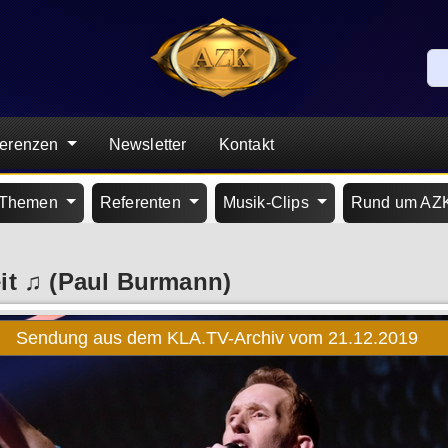
ferenzen
Newsletter
Kontakt
Themen
Referenten
Musik-Clips
Rund um AZ
eit ♫ (Paul Burmann)