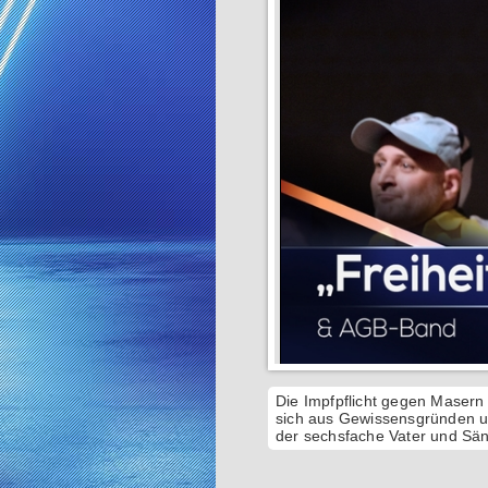
Die Impfpflicht gegen Masern
sich aus Gewissensgründen un
der sechsfache Vater und Sän