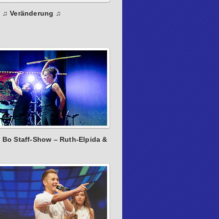
: ♫ Veränderung ♫
: Bo Staff-Show – Ruth-Elpida &