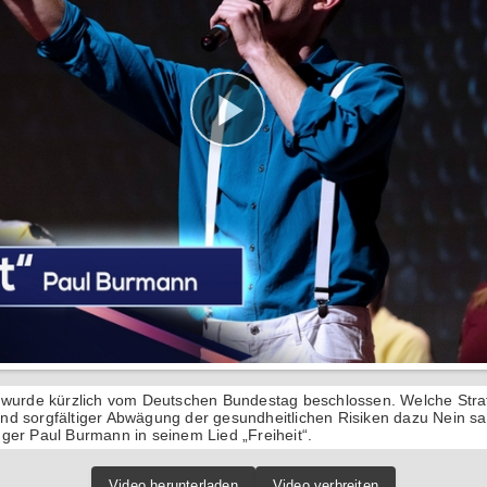
 wurde kürzlich vom Deutschen Bundestag beschlossen. Welche Straf
d sorgfältiger Abwägung der gesundheitlichen Risiken dazu Nein sa
ger Paul Burmann in seinem Lied „Freiheit“.
Video herunterladen
Video verbreiten