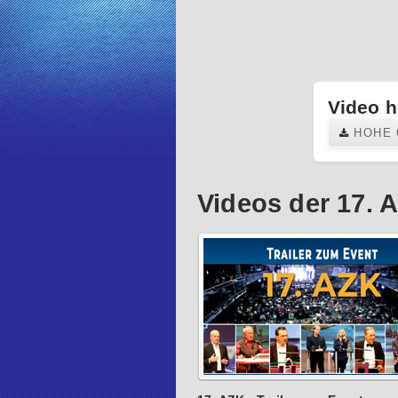
Video h
HOHE 
Videos der 17.