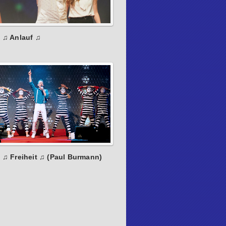
: ♫ Anlauf ♫
 ♫ Freiheit ♫ (Paul Burmann)