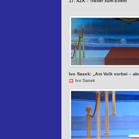
17. AZK - Trailer zum Event
Ivo Sasek: „Am Volk vorbei – abe
Ivo Sasek