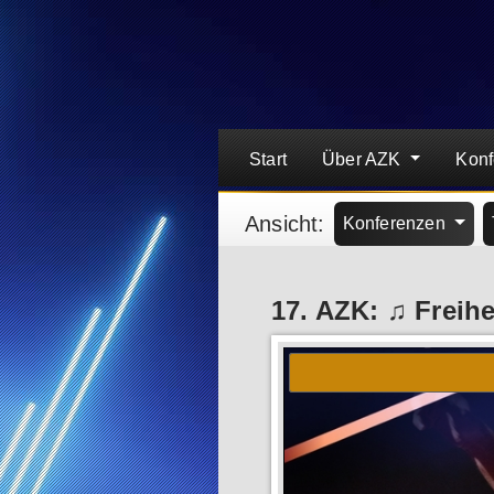
Start
Über AZK
Kon
Ansicht:
Konferenzen
17. AZK: ♫ Freih