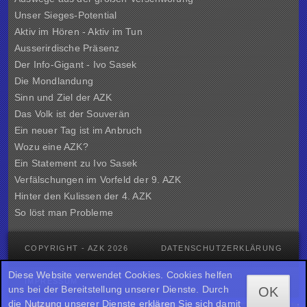
Unser Sieges-Potential
Aktiv im Hören - Aktiv im Tun
Ausserirdische Präsenz
Der Info-Gigant - Ivo Sasek
Die Mondlandung
Sinn und Ziel der
AZK
Das Volk ist der Souverän
Ein neuer Tag ist im Anbruch
Wozu eine AZK?
Ein Statement zu Ivo Sasek
Verfälschungen im Vorfeld der 9. AZK
Hinter den Kulissen der
4. AZK
So löst man Probleme
COPYRIGHT - AZK 2026
DATENSCHUTZERKLÄRUNG
Diese Website verwendet Cookies. Cookies helfen
IMPRESSUM
uns bei der Bereitstellung unserer Dienste. Durch
OK
die Nutzung unserer Dienste erklären Sie sich damit