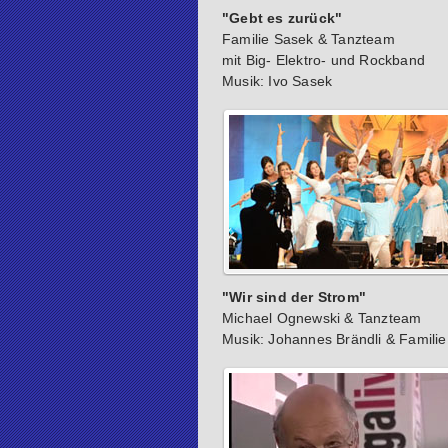
"Gebt es zurück"
Familie Sasek & Tanzteam
mit Big- Elektro- und Rockband
Musik: Ivo Sasek
"Wir sind der Strom"
Michael Ognewski & Tanzteam
Musik: Johannes Brändli & Familie