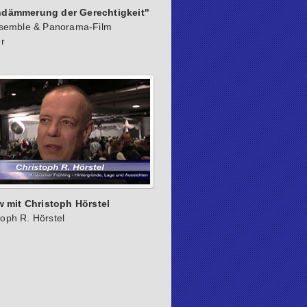
dämmerung der Gerechtigkeit"
nsemble & Panorama-Film
r
w mit Christoph Hörstel
toph R. Hörstel