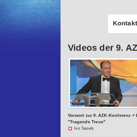
Kontak
Videos der 9. 
Vorwort zur 9. AZK-Konferenz + 
"Tragende Treue"
Ivo Sasek