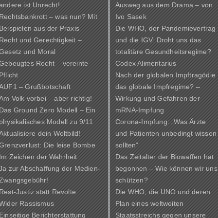
andere ist Unrecht!
Ausweg aus dem Drama – von
Rechtsbankrott – was nun? Mit
Ivo Sasek
Beispielen aus der Praxis
Die WHO, der Pandemievertrag
Recht und Gerechtigkeit –
und die IGV: Droht uns das
Gesetz und Moral
totalitäre Gesundheitsregime?
Gebeugtes Recht – vereinte
Codex Alimentarius
Pflicht
Nach der globalen Impftragödie
AUF1 – Grußbotschaft
das globale Impfregime? –
Am Volk vorbei – aber richtig!
Wirkung und Gefahren der
Das Ground Zero Modell – Ein
mRNA-Impfung
physikalisches Modell zu 9/11
Corona-Impfung: „Was Ärzte
Aktualisiere dein Weltbild!
und Patienten unbedingt wissen
Grenzverlust: Die leise Bombe
sollten“
Im Zeichen der Wahrheit
Das Zeitalter der Biowaffen hat
Ja zur Abschaffung der Medien-
begonnen – Wie können wir uns
Zwangsgebühr!
schützen?
Rest-Justiz statt Revolte
Die WHO, die UNO und deren
Wider Rassismus
Plan eines weltweiten
Einseitige Berichterstattung
Staatsstreichs gegen unsere