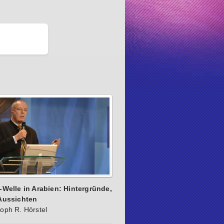
Welle in Arabien: Hintergründe,
Aussichten
toph R. Hörstel