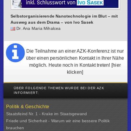
Selbstorganisierende Nanotechnologie im Blut – mit
Ausweg aus dem Drama – von Ivo Sasek
Dr. Ana Maria Mihalcea
Die Teilnahme an einer AZK-Konferenz ist nur
über einen persönlichen Kontakt in Ihrer Nähe
möglich. Heute noch in Kontakt treten!
[hier
klicken]
ÜBER FOLGENDE THEMEN WURDE BEI DER AZK
INFORMIERT:
Politik & Geschichte
Staatsfeind Nr. 1 - Krake im Staatsgewand
Friede und Sicherheit - Warum wir eine bessere Politik
brauchen