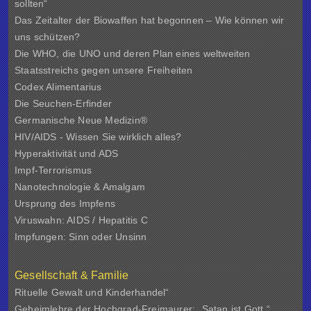
sollten“
Das Zeitalter der Biowaffen hat begonnen – Wie können wir
uns schützen?
Die WHO, die UNO und deren Plan eines weltweiten
Staatsstreichs gegen unsere Freiheiten
Codex Alimentarius
Die Seuchen-Erfinder
Germanische Neue Medizin®
HIV/AIDS - Wissen Sie wirklich alles?
Hyperaktivität und ADS
Impf-Terrorismus
Nanotechnologie & Amalgam
Ursprung des Impfens
Viruswahn: AIDS / Hepatitis C
Impfungen: Sinn oder Unsinn
Gesellschaft & Familie
Rituelle Gewalt und Kinderhandel“
Geheimlehre der Hochgrad-Freimaurer: „Satan ist Gott.“