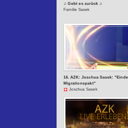
♫ Gebt es zurück ♫
Familie Sasek
16. AZK: Joschua Sasek: "Einde
Migrationspakt"
Joschua Sasek