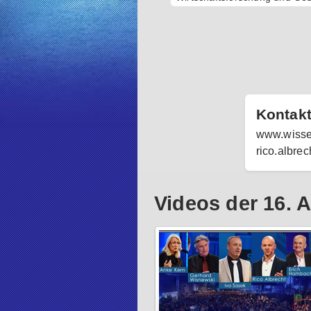
Kontak
www.wisse
rico.albre
Videos der 16.