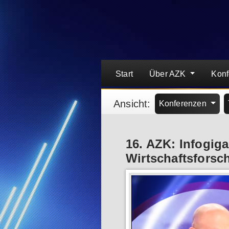
Start
Über AZK
Kon
Ansicht:
Konferenzen
16. AZK: Infogig
Wirtschaftsforsc