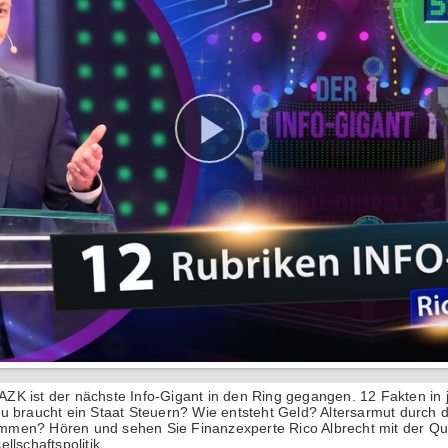
. AZK ist der nächste Info-Gigant in den Ring gegangen. 12 Fakten in 
u braucht ein Staat Steuern? Wie entsteht Geld? Altersarmut durc
men? Hören und sehen Sie Finanzexperte Rico Albrecht mit der Qu
llschaftspolitik.