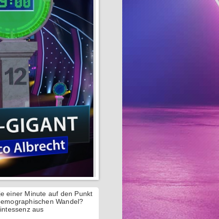
je einer Minute auf den Punkt
h demographischen Wandel?
intessenz aus