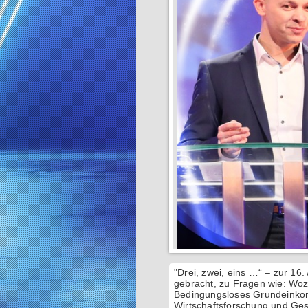
"Drei, zwei, eins …“ – zur 16
gebracht, zu Fragen wie: Woz
Bedingungsloses Grundeinkom
Wirtschaftsforschung und Gese