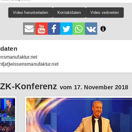
Video herunterladen
Kontaktdaten
Video verbreiten
tdaten
nsmanufaktur.net
cht[at]wissensmanufaktur.net
 AZK-Konferenz
vom 17. November 2018