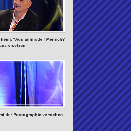
 Thema "Auslaufmodell Mensch?
uns ersetzen"
ami der Pornographie verstehen