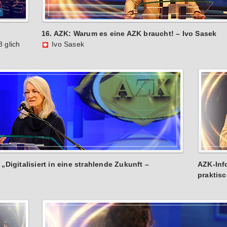
16. AZK: Warum es eine AZK braucht! – Ivo Sasek
 glich
Ivo Sasek
„Digitalisiert in eine strahlende Zukunft –
AZK‐Inf
praktis