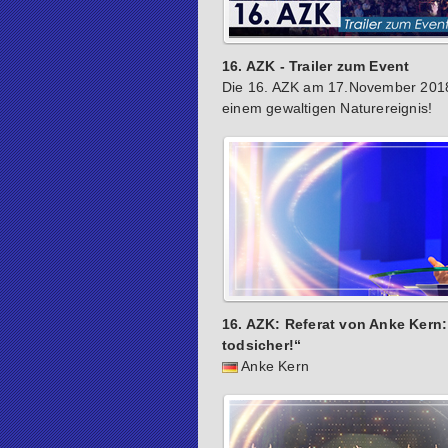
16. AZK - Trailer zum Event
Die 16. AZK am 17.November 2018
einem gewaltigen Naturereignis!
16. AZK: Referat von Anke Kern: 
todsicher!“
Anke Kern