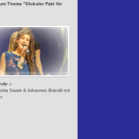
um Thema "Globaler Pakt für
nde ♫
hia Sasek & Johannes Brändli mit
or