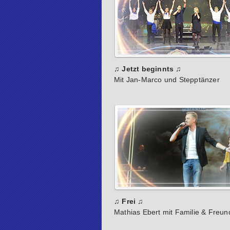
♫ Jetzt beginnts ♫
Mit Jan-Marco und Stepptänzer
♫ Frei ♫
Mathias Ebert mit Familie & Freu