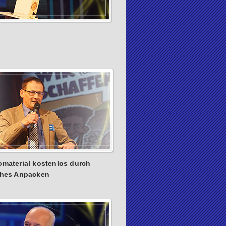
omaterial kostenlos durch
ches Anpacken