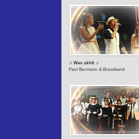
♫ Was zählt ♫
Paul Burmann & Brassband