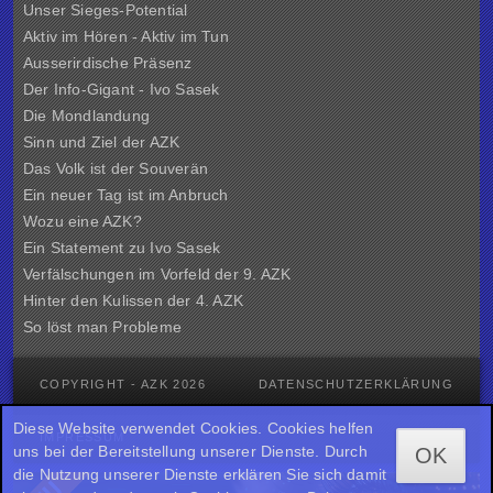
Unser Sieges-Potential
Aktiv im Hören - Aktiv im Tun
Ausserirdische Präsenz
Der Info-Gigant - Ivo Sasek
Die Mondlandung
Sinn und Ziel der
AZK
Das Volk ist der Souverän
Ein neuer Tag ist im Anbruch
Wozu eine AZK?
Ein Statement zu Ivo Sasek
Verfälschungen im Vorfeld der 9. AZK
Hinter den Kulissen der
4. AZK
So löst man Probleme
COPYRIGHT - AZK 2026
DATENSCHUTZERKLÄRUNG
Diese Website verwendet Cookies. Cookies helfen
IMPRESSUM
uns bei der Bereitstellung unserer Dienste. Durch
OK
die Nutzung unserer Dienste erklären Sie sich damit