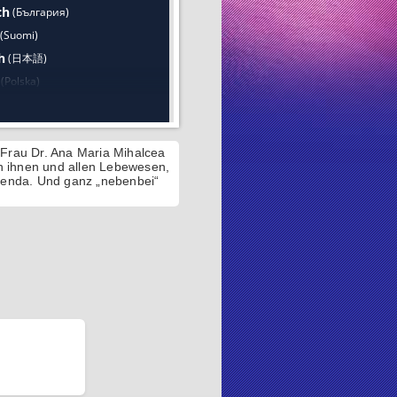
 Frau Dr. Ana Maria Mihalcea
an ihnen und allen Lebewesen,
agenda. Und ganz „nebenbei“