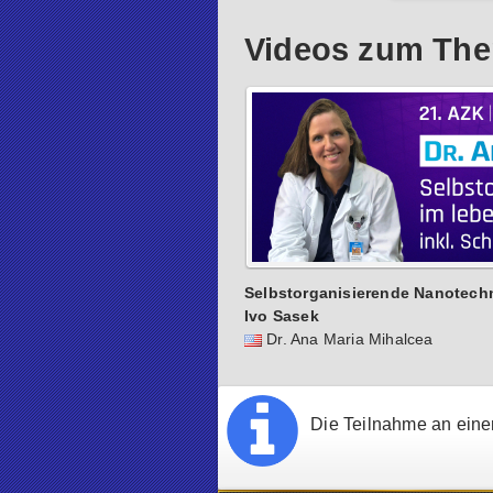
Videos zum The
Selbstorganisierende Nanotech
Ivo Sasek
Dr. Ana Maria Mihalcea
Die Teilnahme an einer