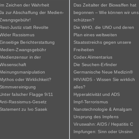
Im Zeichen der Wahrheit
Das Zeitalter der Biowaffen hat
Ja zur Abschaffung der Medien-
begonnen – Wie können wir uns
Zwangsgebühr!
schützen?
Rest-Justiz statt Revolte
Die WHO, die UNO und deren
Wider Rassismus
Plan eines weltweiten
Einseitige Berichterstattung
Staatsstreichs gegen unsere
Medien-Zwangsgebühr
Freiheiten
Medienzensur in der
Codex Alimentarius
Wissenschaft
Die Seuchen-Erfinder
Meinungsmanipulation
Germanische Neue Medizin®
Mythos oder Wirklichkeit?
HIV/AIDS - Wissen Sie wirklich
Stimmvereinigung
alles?
Unter falscher Flagge 9/11
Hyperaktivität und ADS
Anti-Rassismus-Gesetz
Impf-Terrorismus
Statement zu Ivo Sasek
Nanotechnologie & Amalgam
Ursprung des Impfens
Viruswahn: AIDS / Hepatitis C
Impfungen: Sinn oder Unsinn