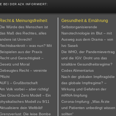
 BEI DER AZK INFORMIERT:
Recht & Meinungsfreiheit
Gesundheit & Ernährung
Die Würde des Menschen ist
Selbstorganisierende
das Maß des Rechtes, alles
Nanotechnologie im Blut – mit
andere ist Unrecht!
Ausweg aus dem Drama – von
Rechtsbankrott – was nun? Mit
Ivo Sasek
Beispielen aus der Praxis
Die WHO, der Pandemievertrag
Recht und Gerechtigkeit –
und die IGV: Droht uns das
Gesetz und Moral
totalitäre Gesundheitsregime?
Gebeugtes Recht – vereinte
Codex Alimentarius
Pflicht
Nach der globalen Impftragödie
AUF1 – Grußbotschaft
das globale Impfregime? –
Am Volk vorbei – aber richtig!
Wirkung und Gefahren der
Das Ground Zero Modell – Ein
mRNA-Impfung
physikalisches Modell zu 9/11
Corona-Impfung: „Was Ärzte
Aktualisiere dein Weltbild!
und Patienten unbedingt wissen
Grenzverlust: Die leise Bombe
sollten“