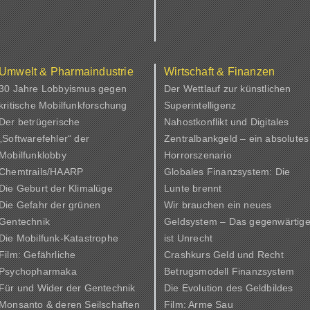
Umwelt & Pharmaindustrie
Wirtschaft & Finanzen
30 Jahre Lobbyismus gegen
Der Wettlauf zur künstlichen
kritische Mobilfunkforschung
Superintelligenz
Der betrügerische
Nahostkonflikt und Digitales
„Softwarefehler“ der
Zentralbankgeld – ein absolutes
Mobilfunklobby
Horrorszenario
Chemtrails/HAARP
Globales Finanzsystem: Die
Die Geburt der Klimalüge
Lunte brennt
Die Gefahr der grünen
Wir brauchen ein neues
Gentechnik
Geldsystem – Das gegenwärtig
Die Mobilfunk-Katastrophe
ist Unrecht
Film: Gefährliche
Crashkurs Geld und Recht
Psychopharmaka
Betrugsmodell Finanzsystem
Für und Wider der Gentechnik
Die Evolution des Geldbildes
Monsanto & deren Seilschaften
Film: Arme Sau