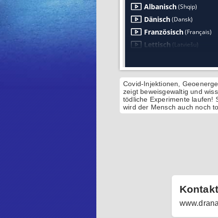
Covid-Injektionen, Geoenerge
zeigt beweisgewaltig und wiss
tödliche Experimente laufen!
wird der Mensch auch noch to
Kontak
www.drana